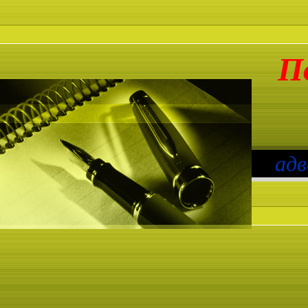
П
адв