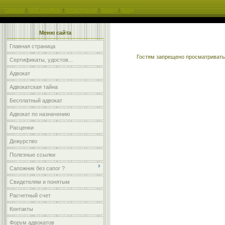
Главная
|
Мой профиль
|
Регистрация
|
Выход
|
Вход
Меню сайта
Главная страница
Гостям запрещено просматривать 
Сертификаты, удостов...
Адвокат
Адвокатская тайна
Бесплатный адвокат
Адвокат по назначению
Расценки
Дежурство
Полезные ссылки
Сапожник без сапог ?
Свидетелям и понятым
Расчетный счет
Контакты
Форум адвокатов